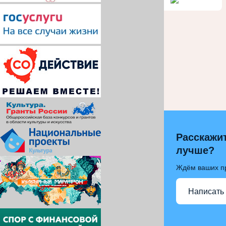
Расскажит
лучше?
Ждём ваших п
Написать