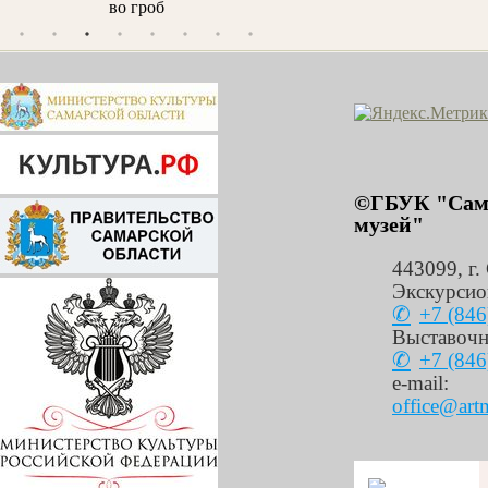
во гроб
Н.Н. Простосердова
©ГБУК "Сама
музей"
443099
,
г.
Экскурсио
+7 (846
Выставочн
+7 (846
e-mail:
office@art