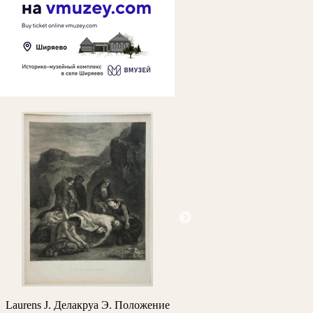
Laurens J. Делакруа Э. Положение
Архипов М.В. Портрет профе