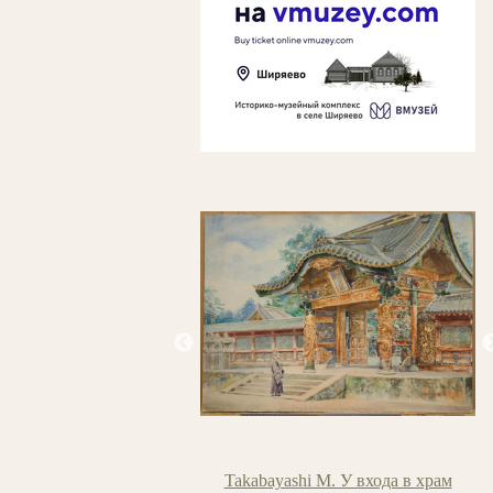
 М.В. Кожевники на Куре
Takabayashi M. У входа в храм