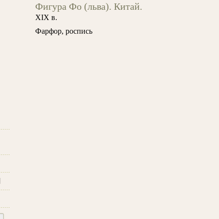
Фигура Фо (льва). Китай.
XIX в.
Фарфор, роспись
и