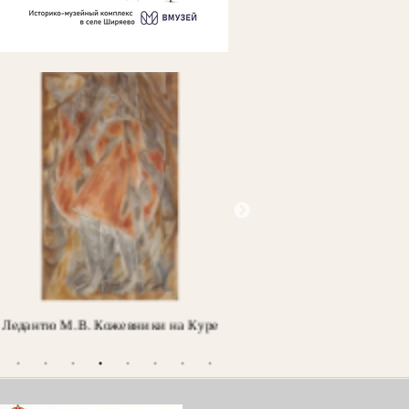
Шишкин И.И. Ель. Этюд
Laurens J. Делакруа Э. По
во гроб