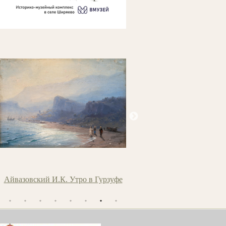
Айвазовский И.К. Утро в Гурзуфе
Маковский В.Е. Две сестр
дочери)