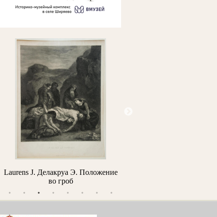
Laurens J. Делакруа Э. Положение
Верещагин П.П. Вид Ни
во гроб
Новгорода