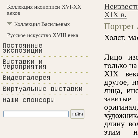
Неизвест
Коллекция иконописи XVI-XX
веков
XIX в.
Коллекция Васильевых
Портрет 
Русское искусство XVIII века
Холст, ма
Постоянные
экспозиции
Лицо изо
Выставки и
только на
мероприятия
XIX века
Видеогалерея
другое, 
Виртуальные выставки
лица, ин
завитые
Наши спонсоры
оригина
художник
длину во
этим н