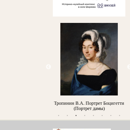
рьянов Б.Я. Вечереет
Тропинин В.А. Портрет Боцигетти
А
(Портрет дамы)