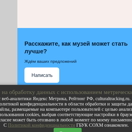
Расскажите, как музей может стать
лучше?
Ждём ваших предложений
Написать
 на обработку данных с использованием метрическ
 веб-аналитики Яндекс Метрика, Рейтинг РФ, culturaltracking.ru
олитикой конфиденциальности в области обработки и защиты дан
Полное либо частичное воспроизведение любых материа
йлы, размещаемые на компьютере пользователей с целью анализа
допускается с обязательной прямой гиперссылкой на ст
пользования cookies, выбрав соответствующие настройки в браузе
ресурса.
ласие может быть отозвано в любой момент по моему письменн
С
Политикой конфиденциальности
ГБУК СОХМ ознакомлен.