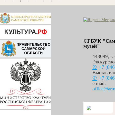
©ГБУК "Сама
музей"
443099
,
г.
Экскурсио
+7 (846
Выставочн
+7 (846
e-mail:
office@art