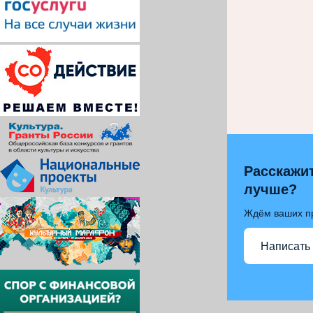
Расскажит
лучше?
Ждём ваших п
Написать