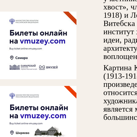
хвост», 
1918) и Л
Витебска 
институт
идеи, ра
архитект
воплощен
Картина 
(1913-191
произведе
относитс
художник
является 
большинс