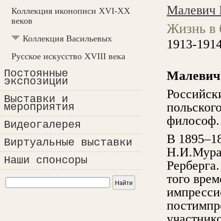
Малевич 
Коллекция иконописи XVI-XX
веков
Жизнь в 
Коллекция Васильевых
1913-191
Русское искусство XVIII века
Постоянные
Малевич
экспозиции
Российск
Выставки и
польского
мероприятия
философ.
Видеогалерея
В 1895–1
Виртуальные выставки
Н.И.Мураш
Наши спонсоры
Рерберга.
того врем
импресси
постимпр
участник