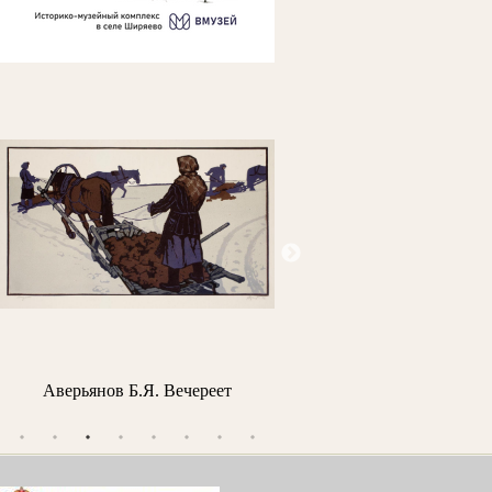
Аверьянов Б.Я. Вечереет
Ледантю М.В. Кожевники н